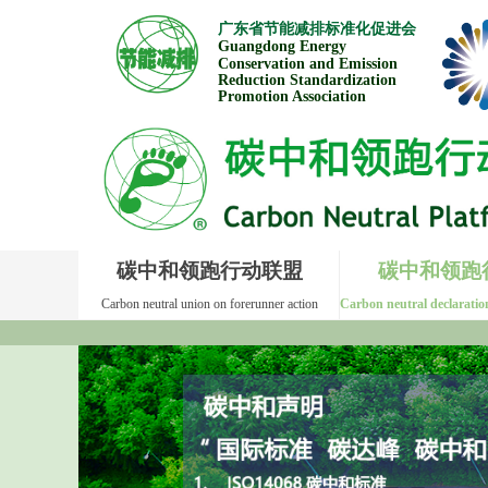
广东省节能减排标准
化促进会
Guangdong Energ
y
Conservation and Emission
Reduction Standardization
Promotion Association
碳中和领跑行动联盟
碳中和领跑
Carbon neutral union on forerunner action