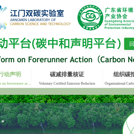
行动声明
碳减排量核证
组织碳
Carbon neutral declaration on forerunner action
Voluntary Certified Emission Reduction
Organizational Carbo