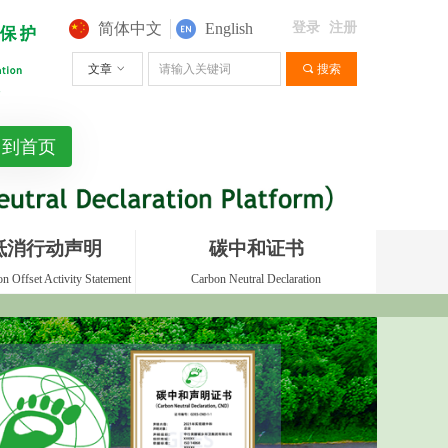
简体中文
English
登录
注册
文章
ꀁ
끠
搜索
回到首页
抵消行动声明
碳中和证书
n Offset Activity Statement
Carbon Neutral Declaration