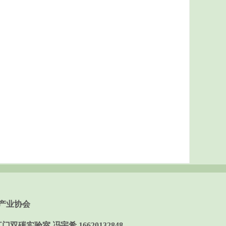
产业协会
门双碳实验室 冯宇希 16620132848