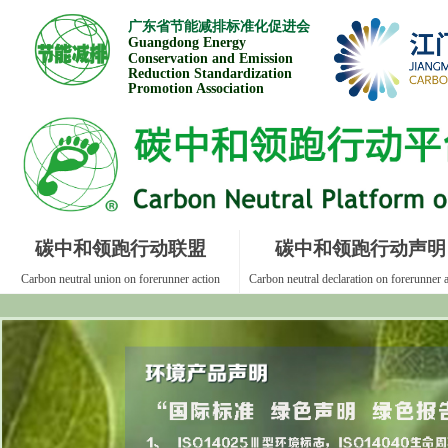
广东省节能减排标准
化促进会
Guangdong Energ
y
Conservation and Emission
Reduction Standardization
Promotion Association
碳中和领跑行动联盟
碳中和领跑行动声明
Carbon neutral union on forerunner action
Carbon neutral declaration on forerunner a