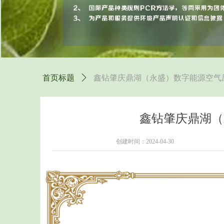
首页标题
ꄲ
鑫钻肇庆鼎湖（永盛）数字能源空气
鑫钻肇庆鼎湖（
创建时间：
2024-04-30