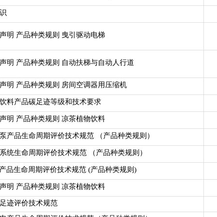
识
声明 产品种类规则 曳引驱动电梯
声明 产品种类规则 自动扶梯与自动人行道
声明 产品种类规则 房间空调器用压缩机
饮料产品碳足迹等级和技术要求
声明 产品种类规则 凉茶植物饮料
泵产品生命周期评价技术规范 （产品种类规则）
系统生命周期评价技术规范 （产品种类规则）
明产品生命周期评价技术规范 (产品种类规则)
声明 产品种类规则 凉茶植物饮料
足迹评价技术规范