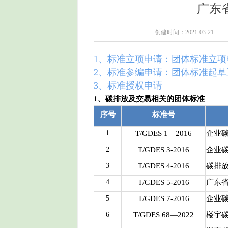
广东
创建时间：
2021-03-21
1、标准立项申请：团体标准立项
2、标准参编申请：团体标准起草
3、标准授权申请
1、碳排放及交易相关的团体标准
序号
标准号
1
T/GDES 1—2016
企业
2
T/GDES 3-2016
企业
3
T/GDES 4-2016
碳排放
4
T/GDES 5-2016
广东
5
T/GDES 7-2016
企业碳
6
T/GDES 68—2022
楼宇