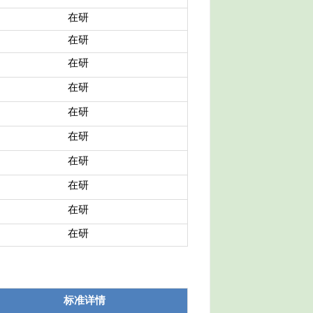
在研
在研
在研
在研
在研
在研
在研
在研
在研
在研
标准详情