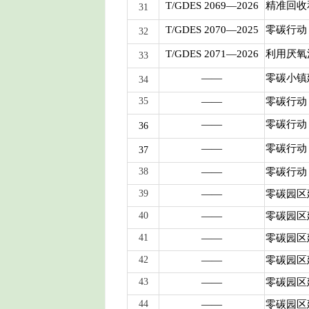
T/GDES 2069—2026
精准回收
31
T/GDES 2070—2025
零碳行动
32
T/GDES 2071—2026
利用厌氧
33
——
零碳小镇
34
35
——
零碳行动
——
零碳行动
36
——
零碳行动
37
38
——
零碳行动
39
——
零碳园区
40
——
零碳园区
41
——
零碳园区
42
——
零碳园区
43
——
零碳园区
44
——
零碳园区