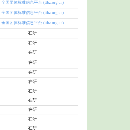
全国团体标准信息平台 (ttbz.org.cn)
全国团体标准信息平台 (ttbz.org.cn)
全国团体标准信息平台 (ttbz.org.cn)
在研
在研
在研
在研
在研
在研
在研
在研
在研
在研
在研