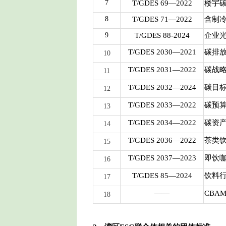
7
T/GDES 69—2022
楼宇
8
T/GDES 71—2022
含制
9
T/GDES 88-2024
企业
T/GDES 2030—2021
碳排
10
T/GDES 2031—2022
碳战
11
T/GDES 2032—2024
碳目
12
T/GDES 2033—2022
碳预
13
T/GDES 2034—2022
碳资
14
T/GDES 2036—2022
茶类
15
T/GDES 2037—2023
即饮
16
T/GDES 85—2024
饮料
17
——
CBA
18