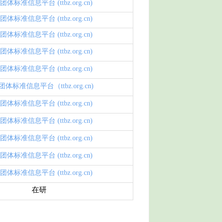
体标准信息平台 (ttbz.org.cn)
体标准信息平台 (ttbz.org.cn)
体标准信息平台 (ttbz.org.cn)
体标准信息平台 (ttbz.org.cn)
体标准信息平台 (ttbz.org.cn)
体标准信息平台（ttbz.org.cn)
体标准信息平台 (ttbz.org.cn)
体标准信息平台 (ttbz.org.cn)
体标准信息平台 (ttbz.org.cn)
体标准信息平台 (ttbz.org.cn)
体标准信息平台 (ttbz.org.cn)
在研