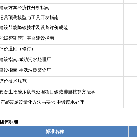
建设方案经济性分析指南
运营预测模型与工具开发指南
建设节能降碳技术及设备评价规范
能碳智能管理平台建设指南
评价通则（修订）
建设指南-城镇污水处理厂
建设指南-生活垃圾焚烧厂
评价技术规范
复合生物滤床废气处理项目碳减排量核算方法学
 产品碳足迹量化方法与要求 电镀废水处理
的团体标准
标准名称