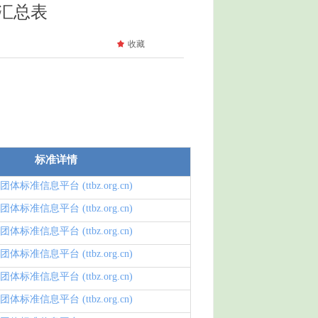
汇总表
끄
收藏
标准详情
体标准信息平台 (ttbz.org.cn)
体标准信息平台 (ttbz.org.cn)
体标准信息平台 (ttbz.org.cn)
体标准信息平台 (ttbz.org.cn)
体标准信息平台 (ttbz.org.cn)
体标准信息平台 (ttbz.org.cn)