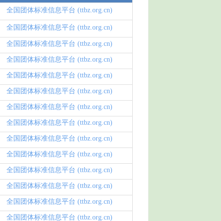
全国团体标准信息平台 (ttbz.org.cn)
全国团体标准信息平台 (ttbz.org.cn)
全国团体标准信息平台 (ttbz.org.cn)
全国团体标准信息平台 (ttbz.org.cn)
全国团体标准信息平台 (ttbz.org.cn)
全国团体标准信息平台 (ttbz.org.cn)
全国团体标准信息平台 (ttbz.org.cn)
全国团体标准信息平台 (ttbz.org.cn)
全国团体标准信息平台 (ttbz.org.cn)
全国团体标准信息平台 (ttbz.org.cn)
全国团体标准信息平台 (ttbz.org.cn)
全国团体标准信息平台 (ttbz.org.cn)
全国团体标准信息平台 (ttbz.org.cn)
全国团体标准信息平台 (ttbz.org.cn)