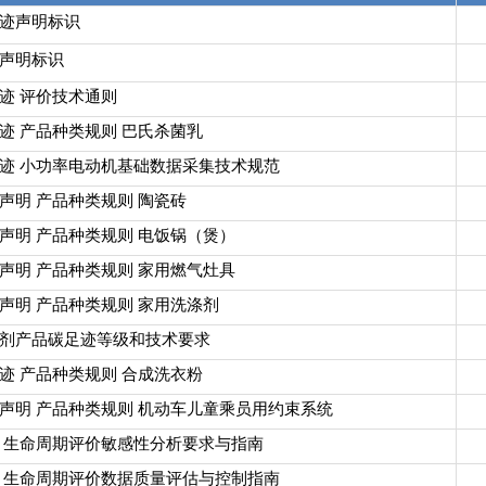
迹声明标识
声明标识
迹 评价技术通则
迹 产品种类规则 巴氏杀菌乳
迹 小功率电动机基础数据采集技术规范
声明 产品种类规则 陶瓷砖
声明 产品种类规则 电饭锅（煲）
声明 产品种类规则 家用燃气灶具
声明 产品种类规则 家用洗涤剂
剂产品碳足迹等级和技术要求
迹 产品种类规则 合成洗衣粉
声明 产品种类规则 机动车儿童乘员用约束系统
 生命周期评价敏感性分析要求与指南
 生命周期评价数据质量评估与控制指南